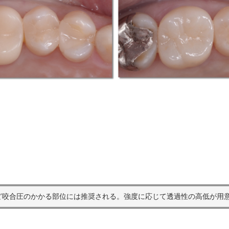
臼歯など咬合圧のかかる部位には推奨される。強度に応じて透過性の高低が用