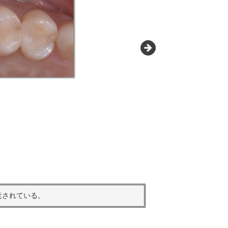
意されている。
Monoli