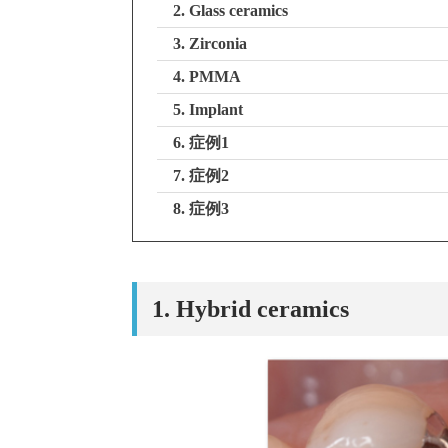
2. Glass ceramics
3. Zirconia
4. PMMA
5. Implant
6. 症例1
7. 症例2
8. 症例3
1. Hybrid ceramics