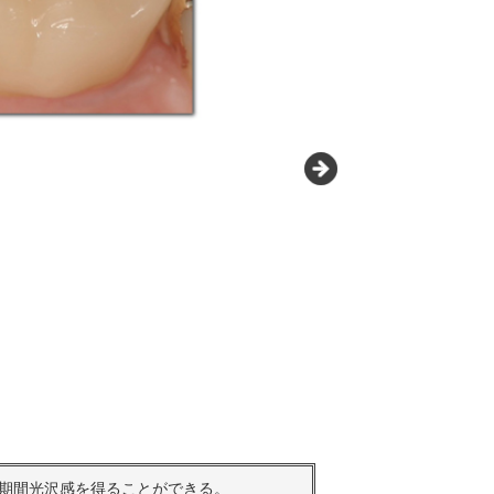
期間光沢感を得ることができる。
インレー、ア