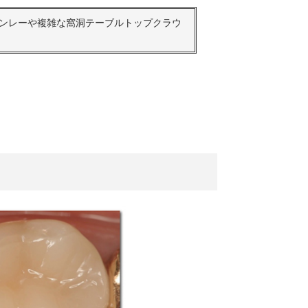
ンレーや複雑な窩洞テーブルトップクラウ
ハイブリッド
ン、ノンプレ