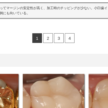
ってマージンの安定性が高く、加工時のチッピングが少ない。小臼歯イ
例にも向いている。
1
2
3
4