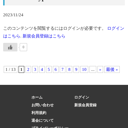
2023/11/24
このコンテンツを閲覧するにはログインが必要です。
ログイン
はこちら
.
新規会員登録はこちら
0
1 / 13
1
2
3
4
5
6
7
8
9
10
...
»
最後 »
ホーム
ログイン
お問い合わせ
新規会員登録
利用規約
退会について