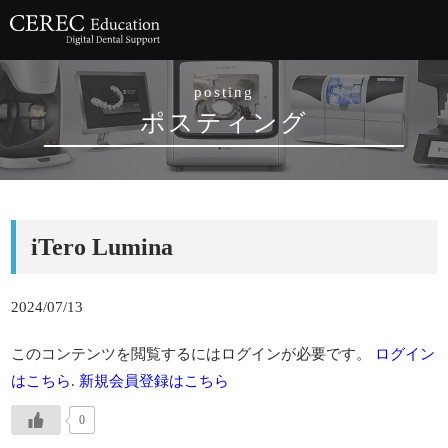
posting
ポスティング
iTero Lumina
2024/07/13
このコンテンツを閲覧するにはログインが必要です。
ログイン
はこちら
.
新規会員登録はこちら
0