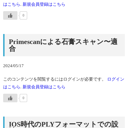
はこちら
.
新規会員登録はこちら
0
Primescanによる石膏スキャン〜適
合
2024/05/17
このコンテンツを閲覧するにはログインが必要です。
ログイン
はこちら
.
新規会員登録はこちら
0
IOS時代のPLYフォーマットでの設