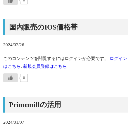
0
国内販売のIOS価格帯
2024/02/26
このコンテンツを閲覧するにはログインが必要です。
ログイン
はこちら
.
新規会員登録はこちら
0
Primemillの活用
2024/01/07