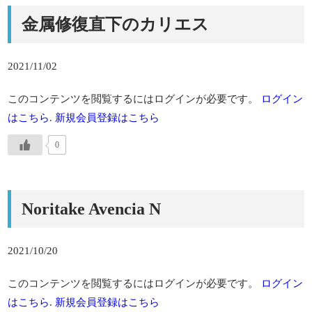
金属修復直下のカリエス
2021/11/02
このコンテンツを閲覧するにはログインが必要です。
ログイン
はこちら
.
新規会員登録はこちら
0
Noritake Avencia N
2021/10/20
このコンテンツを閲覧するにはログインが必要です。
ログイン
はこちら
.
新規会員登録はこちら