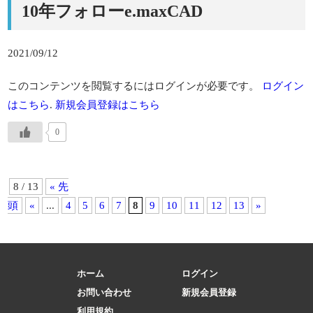
10年フォローe.maxCAD
2021/09/12
このコンテンツを閲覧するにはログインが必要です。
ログイン
はこちら
.
新規会員登録はこちら
0
8 / 13
« 先
頭
«
...
4
5
6
7
8
9
10
11
12
13
»
ホーム
ログイン
お問い合わせ
新規会員登録
利用規約