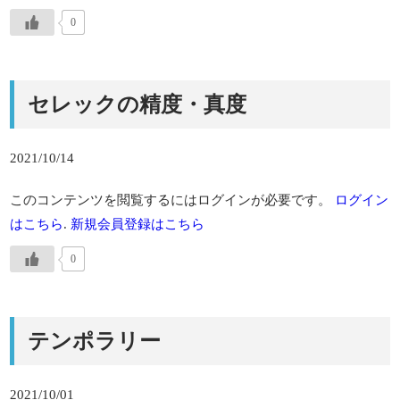
0
セレックの精度・真度
2021/10/14
このコンテンツを閲覧するにはログインが必要です。
ログイン
はこちら
.
新規会員登録はこちら
0
テンポラリー
2021/10/01