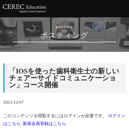
posting
ポスティング
「IOSを使った歯科衛生士の新しい
チェアーサイドコミュニケーショ
ン」コース開催
2021/12/07
このコンテンツを閲覧するにはログインが必要です。
ログイン
はこちら
.
新規会員登録はこちら